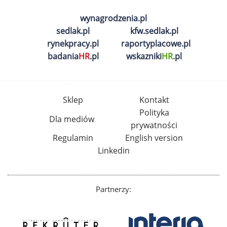
wynagrodzenia.pl
sedlak.pl
kfw.sedlak.pl
rynekpracy.pl
raportyplacowe.pl
badania
HR
.pl
wskazniki
HR
.pl
Sklep
Kontakt
Polityka
Dla mediów
prywatności
Regulamin
English version
Linkedin
Partnerzy: