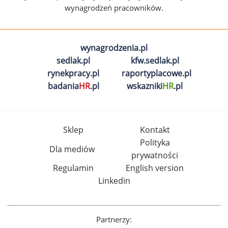
wynagrodzeń pracowników.
wynagrodzenia.pl
sedlak.pl
kfw.sedlak.pl
rynekpracy.pl
raportyplacowe.pl
badania
HR
.pl
wskazniki
HR
.pl
Sklep
Kontakt
Polityka
Dla mediów
prywatności
Regulamin
English version
Linkedin
Partnerzy: