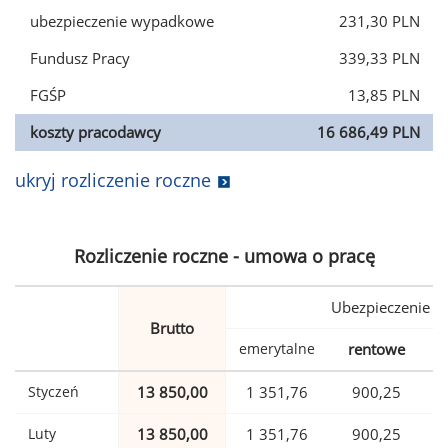
ubezpieczenie wypadkowe
231,30 PLN
Fundusz Pracy
339,33 PLN
FGŚP
13,85 PLN
koszty pracodawcy
16 686,49 PLN
ukryj rozliczenie roczne
Rozliczenie roczne - umowa o pracę
Ubezpieczenie
Brutto
emerytalne
rentowe
w
Styczeń
13 850,00
1 351,76
900,25
Luty
13 850,00
1 351,76
900,25