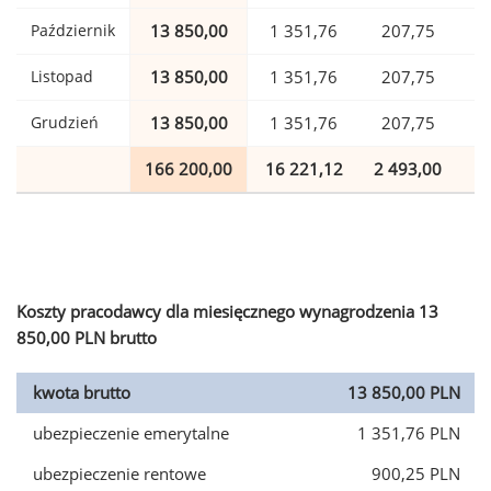
Październik
13 850,00
1 351,76
207,75
Listopad
13 850,00
1 351,76
207,75
Grudzień
13 850,00
1 351,76
207,75
166 200,00
16 221,12
2 493,00
4
Koszty pracodawcy dla miesięcznego wynagrodzenia 13
850,00 PLN brutto
kwota brutto
13 850,00 PLN
ubezpieczenie emerytalne
1 351,76 PLN
ubezpieczenie rentowe
900,25 PLN