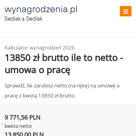
Toggl
navig
Kalkulator wynagrodzeń 2026
13850 zł brutto ile to netto -
umowa o pracę
Sprawdź, ile zarobisz netto (na rękę) na umowę o
pracę z kwotą 13850 zł brutto.
9 771,56 PLN
kwota netto
13 850,00 PLN