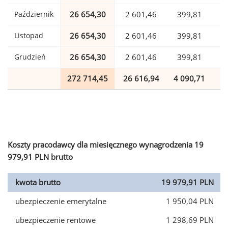
Październik
26 654,30
2 601,46
399,81
Listopad
26 654,30
2 601,46
399,81
Grudzień
26 654,30
2 601,46
399,81
272 714,45
26 616,94
4 090,71
6
Koszty pracodawcy dla miesięcznego wynagrodzenia 19
979,91 PLN brutto
kwota brutto
19 979,91 PLN
ubezpieczenie emerytalne
1 950,04 PLN
ubezpieczenie rentowe
1 298,69 PLN