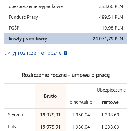
ubezpieczenie wypadkowe
333,66 PLN
Fundusz Pracy
489,51 PLN
FGŚP
19,98 PLN
koszty pracodawcy
24 071,79 PLN
ukryj rozliczenie roczne
Rozliczenie roczne - umowa o pracę
Ubezpieczenie
Brutto
emerytalne
rentowe
w
Styczeń
19 979,91
1 950,04
1 298,69
Luty
19 979,91
1 950,04
1 298,69