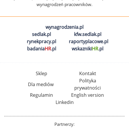
wynagrodzeń pracowników.
wynagrodzenia.pl
sedlak.pl
kfw.sedlak.pl
rynekpracy.pl
raportyplacowe.pl
badania
HR
.pl
wskazniki
HR
.pl
Sklep
Kontakt
Polityka
Dla mediów
prywatności
Regulamin
English version
Linkedin
Partnerzy: