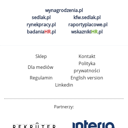
wynagrodzenia.pl
sedlak.pl
kfw.sedlak.pl
rynekpracy.pl
raportyplacowe.pl
badania
HR
.pl
wskazniki
HR
.pl
Sklep
Kontakt
Polityka
Dla mediów
prywatności
Regulamin
English version
Linkedin
Partnerzy: