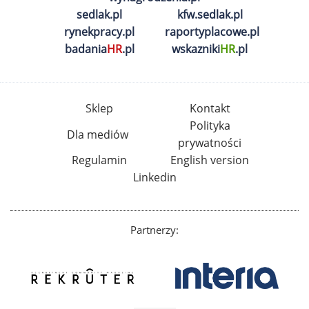
sedlak.pl
kfw.sedlak.pl
rynekpracy.pl
raportyplacowe.pl
badania
HR
.pl
wskazniki
HR
.pl
Sklep
Kontakt
Polityka
Dla mediów
prywatności
Regulamin
English version
Linkedin
Partnerzy: