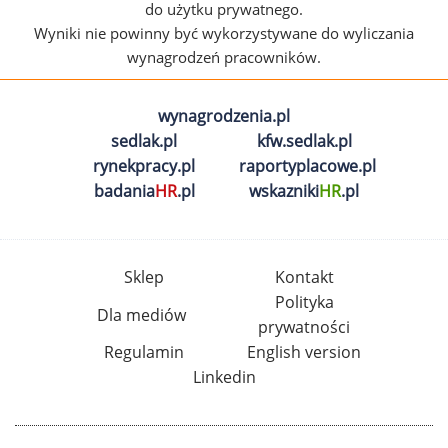
do użytku prywatnego.
Wyniki nie powinny być wykorzystywane do wyliczania
wynagrodzeń pracowników.
wynagrodzenia.pl
sedlak.pl
kfw.sedlak.pl
rynekpracy.pl
raportyplacowe.pl
badania
HR
.pl
wskazniki
HR
.pl
Sklep
Kontakt
Polityka
Dla mediów
prywatności
Regulamin
English version
Linkedin