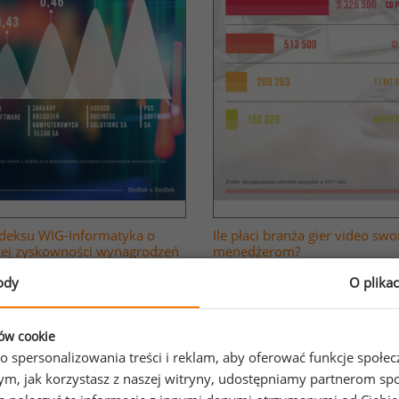
ndeksu WIG-Informatyka o
Ile płaci branża gier video sw
zej zyskowności wynagrodzeń
menedżerom?
ody
O plika
ków cookie
o spersonalizowania treści i reklam, aby oferować funkcje społe
o tym, jak korzystasz z naszej witryny, udostępniamy partnerom