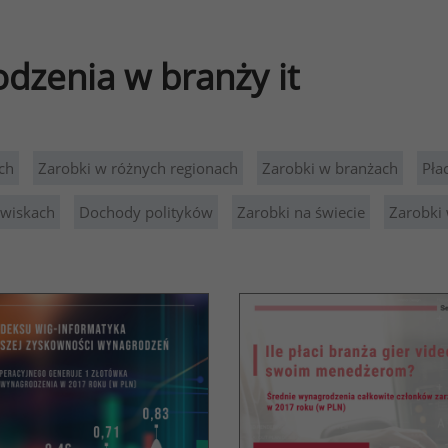
odzenia w branży it
ch
Zarobki w różnych regionach
Zarobki w branżach
Pła
owiskach
Dochody polityków
Zarobki na świecie
Zarobki 