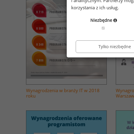
i analitycznym. Partnerzy mo
korzystania z ich usług.
Niezbędne
Tylko niezbędne
Wynagrodzenia w branży IT w 2018
Wynagro
roku
Warszaw