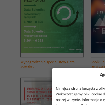
Wynagrodzenia specjalistów Data
Spółki i
Scientist
najwyżs
Zg
Niniejsza strona korzysta z pli
Wykorzystujemy pliki cookie d
naszej witrynie. Informacje 