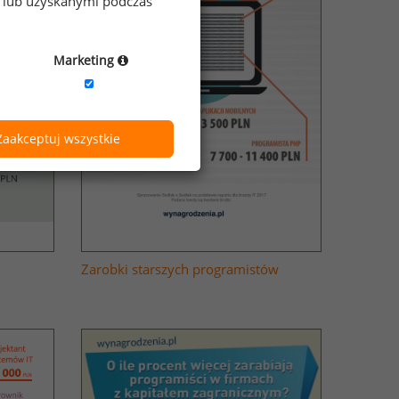
e lub uzyskanymi podczas
Marketing
Zaakceptuj wszystkie
Zarobki starszych programistów