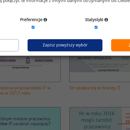
gą połączyć te informacje z innymi danymi otrzymanymi od Ciebi
Preferencje
Statystyki
Zapisz powyższy wybór
dzenia pracowników IT w
Ile zarabia się w branży IT
ie w 2017 roku