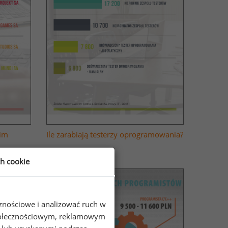
oim
Ile zarabiają testerzy oprogramowania?
ch cookie
cznościowe i analizować ruch w
 społecznościowym, reklamowym