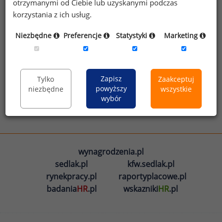
otrzymanymi od Ciebie lub uzyskanymi podczas
Zarobki w Polsce
Wynagrodzenia w branży IT
korzystania z ich usług.
Niezbędne
Preferencje
Statystyki
Marketing
Zobacz więcej infografik
Zapisz
Tylko
Zaakceptuj
powyższy
niezbędne
wszystkie
wybór
wynagrodzenia.pl
sedlak.pl
kfw.sedlak.pl
rynekpracy.pl
raportyplacowe.pl
badania
HR
.pl
wskazniki
HR
.pl