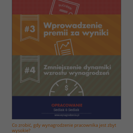
Co zrobić, gdy wynagrodzenie pracownika jest zbyt
wysokie?