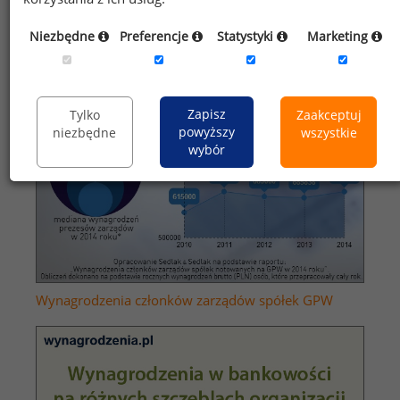
Niezbędne
Preferencje
Statystyki
Marketing
Zapisz
Tylko
Zaakceptuj
powyższy
niezbędne
wszystkie
wybór
Wynagrodzenia członków zarządów spółek GPW