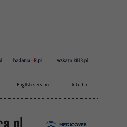
l
badania
HR
.pl
wskazniki
HR
.pl
English version
Linkedin