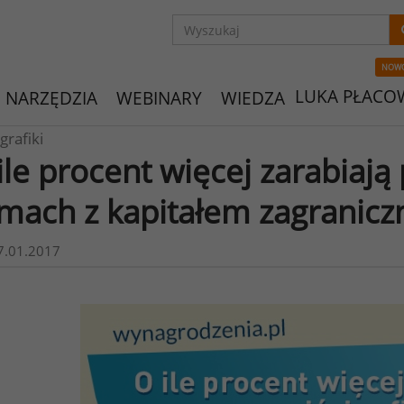
NOW
LUKA PŁACO
NARZĘDZIA
WEBINARY
WIEDZA
grafiki
ile procent więcej zarabiają
rmach z kapitałem zagranic
7.01.2017