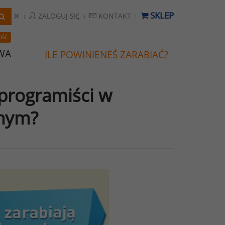
SKLEP
ZALOGUJ SIĘ
KONTAKT
OŚĆ
WA
ILE POWINIENEŚ ZARABIAĆ?
 programiści w
znym?