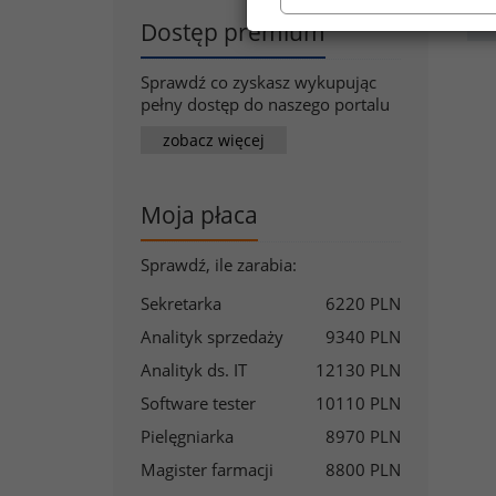
Za
Dostęp premium
Sprawdź co zyskasz wykupując
pełny dostęp do naszego portalu
zobacz więcej
Moja płaca
Sprawdź, ile zarabia:
Sekretarka
6220 PLN
Analityk sprzedaży
9340 PLN
Analityk ds. IT
12130 PLN
Software tester
10110 PLN
Pielęgniarka
8970 PLN
Magister farmacji
8800 PLN