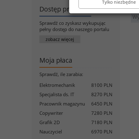
Tylko niezbędne
Dostęp premium
Wy
Sprawdź co zyskasz wykupując
pełny dostęp do naszego portalu
zobacz więcej
Moja płaca
Sprawdź, ile zarabia:
Elektromechanik
8100 PLN
Specjalista ds. IT
8270 PLN
Pracownik magazynu
6450 PLN
Copywriter
7280 PLN
Grafik 2D
7180 PLN
Nauczyciel
6970 PLN