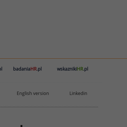
l
badania
HR
.pl
wskazniki
HR
.pl
English version
Linkedin