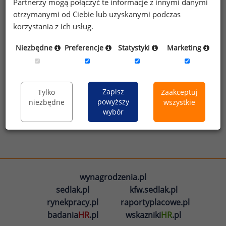
Partnerzy mogą połączyć te informacje z innymi danymi
Zarobki na stanowiskach
otrzymanymi od Ciebie lub uzyskanymi podczas
korzystania z ich usług.
Wynagrodzenia w branży IT
Niezbędne
Preferencje
Statystyki
Marketing
Zobacz więcej infografik
Zapisz
Tylko
Zaakceptuj
powyższy
niezbędne
wszystkie
wybór
wynagrodzenia.pl
sedlak.pl
kfw.sedlak.pl
rynekpracy.pl
raportyplacowe.pl
badania
HR
.pl
wskazniki
HR
.pl