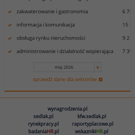
zakwaterowanie i gastronomia
6 78
informacja i komunikacja
15 5
obsługa rynku nieruchomości
9 21
administrowanie i działalność wspierająca
7 39
sprawdź dane dla sektorów
wynagrodzenia.pl
sedlak.pl
kfw.sedlak.pl
rynekpracy.pl
raportyplacowe.pl
badania
HR
.pl
wskazniki
HR
.pl