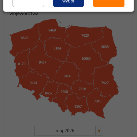
wybór
Kliknij na mapkę, aby zobaczyć dane z wybranego
województwa
9460
7623
8545
8035
8104
10589
8407
8179
8466
9444
7927
7828
9008
8407
7810
9567