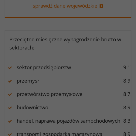
sprawdź dane wojewódzkie
Przeciętne miesięczne wynagrodzenie brutto w
sektorach:
sektor przedsiębiorstw
9 17
przemysł
8 96
przetwórstwo przemysłowe
8 72
budownictwo
8 91
handel, naprawa pojazdów samochodowych
8 39
transport i gospodarka magazynowa
8 96