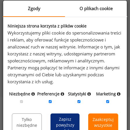
Dynamika PKB
(r/r)
Zgody
O plikach cookie
4.1
%
Niniejsza strona korzysta z plików cookie
Wykorzystujemy pliki cookie do spersonalizowania treści
sprawdź PKB
i reklam, aby oferować funkcje społecznościowe i
analizować ruch w naszej witrynie. Informacje o tym, jak
Dochód rozporządzalny
korzystasz z naszej witryny, udostępniamy partnerom
3 500
PLN
społecznościowym, reklamowym i analitycznym.
Partnerzy mogą połączyć te informacje z innymi danymi
otrzymanymi od Ciebie lub uzyskanymi podczas
korzystania z ich usług.
sprawdź dochód rozporządzalny
Niezbędne
Preferencje
Statystyki
Marketing
Przeciętne miesięczne wynagrodzenie brutto w
sektorze przedsiębiorstw
Zapisz
Tylko
Zaakceptuj
powyższy
niezbędne
wszystkie