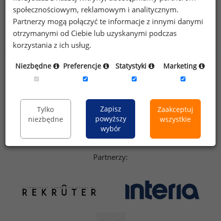
sedlak.pl
kfw.sedlak.pl
społecznościowym, reklamowym i analitycznym.
rynekpracy.pl
raportyplacowe.pl
Partnerzy mogą połączyć te informacje z innymi danymi
badania
HR
.pl
wskazniki
HR
.pl
otrzymanymi od Ciebie lub uzyskanymi podczas
korzystania z ich usług.
Niezbędne
Preferencje
Statystyki
Marketing
Sklep
Kontakt
Polityka
Dla mediów
prywatności
Regulamin
English version
Zapisz
Tylko
Zaakceptuj
powyższy
Linkedin
niezbędne
wszystkie
wybór
Partnerzy: