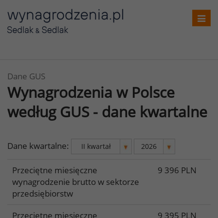
Toggl
navig
Dane GUS
Wynagrodzenia w Polsce
według GUS - dane kwartalne
Dane kwartalne:
Przeciętne miesięczne
9 396 PLN
wynagrodzenie brutto w sektorze
przedsiębiorstw
Przeciętne miesięczne
9 395 PLN