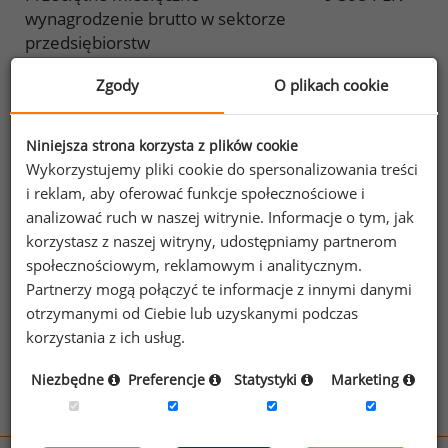
wynagrodzenie brutto w sektorze
przedsiębiorstw
(bez wypłat nagród z zysku)
Zgody
O plikach cookie
Przeciętne miesięczne
brak danych
wynagrodzenie brutto w
Niniejsza strona korzysta z plików cookie
gospodarce narodowej
Wykorzystujemy pliki cookie do spersonalizowania treści
i reklam, aby oferować funkcje społecznościowe i
Przeciętne miesięczne
brak danych
analizować ruch w naszej witrynie. Informacje o tym, jak
wynagrodzenie brutto bez wypłat z
korzystasz z naszej witryny, udostępniamy partnerom
nagród w gospodarce narodowej
społecznościowym, reklamowym i analitycznym.
Partnerzy mogą połączyć te informacje z innymi danymi
Dynamika zmian przeciętnego
101%
otrzymanymi od Ciebie lub uzyskanymi podczas
miesięcznego wynagrodzenia
korzystania z ich usług.
brutto w stosunku do analogicznego
okresu ubiegłego roku w sektorze
Niezbędne
Preferencje
Statystyki
Marketing
przedsiębiorstw