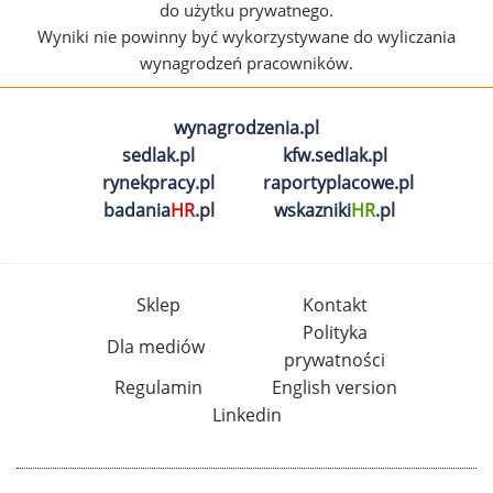
do użytku prywatnego.
Wyniki nie powinny być wykorzystywane do wyliczania
wynagrodzeń pracowników.
wynagrodzenia.pl
sedlak.pl
kfw.sedlak.pl
rynekpracy.pl
raportyplacowe.pl
badania
HR
.pl
wskazniki
HR
.pl
Sklep
Kontakt
Polityka
Dla mediów
prywatności
Regulamin
English version
Linkedin