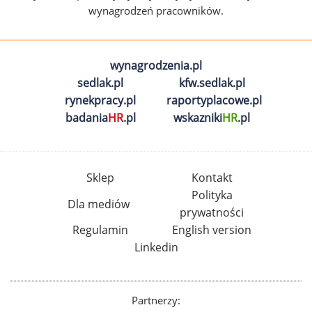
wynagrodzeń pracowników.
wynagrodzenia.pl
sedlak.pl
kfw.sedlak.pl
rynekpracy.pl
raportyplacowe.pl
badania
HR
.pl
wskazniki
HR
.pl
Sklep
Kontakt
Polityka
Dla mediów
prywatności
Regulamin
English version
Linkedin
Partnerzy: