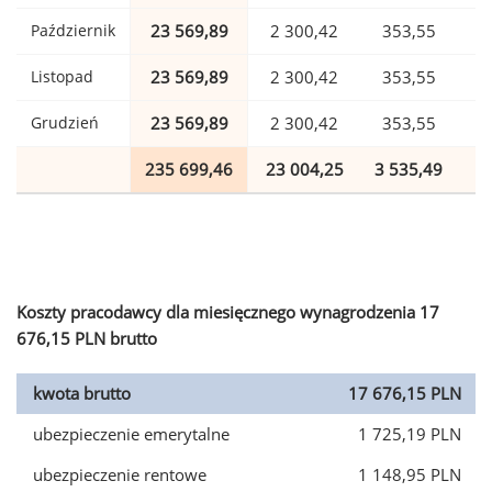
Październik
23 569,89
2 300,42
353,55
Listopad
23 569,89
2 300,42
353,55
Grudzień
23 569,89
2 300,42
353,55
235 699,46
23 004,25
3 535,49
5
Koszty pracodawcy dla miesięcznego wynagrodzenia 17
676,15 PLN brutto
kwota brutto
17 676,15 PLN
ubezpieczenie emerytalne
1 725,19 PLN
ubezpieczenie rentowe
1 148,95 PLN