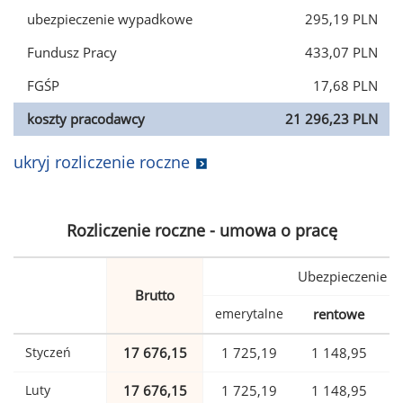
ubezpieczenie wypadkowe
295,19 PLN
Fundusz Pracy
433,07 PLN
FGŚP
17,68 PLN
koszty pracodawcy
21 296,23 PLN
ukryj rozliczenie roczne
Rozliczenie roczne - umowa o pracę
Ubezpieczenie
Brutto
emerytalne
rentowe
w
Styczeń
17 676,15
1 725,19
1 148,95
Luty
17 676,15
1 725,19
1 148,95