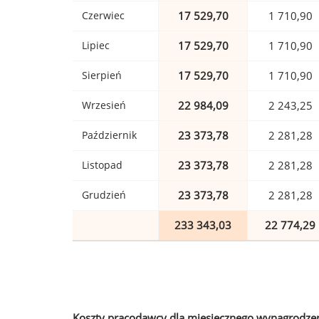
Czerwiec
17 529,70
1 710,90
Lipiec
17 529,70
1 710,90
Sierpień
17 529,70
1 710,90
Wrzesień
22 984,09
2 243,25
Październik
23 373,78
2 281,28
Listopad
23 373,78
2 281,28
Grudzień
23 373,78
2 281,28
233 343,03
22 774,29
Koszty pracodawcy dla miesięcznego wynagrodzen