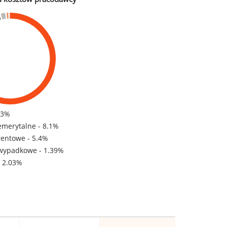
83%
emerytalne - 8.1%
rentowe - 5.4%
wypadkowe - 1.39%
- 2.03%