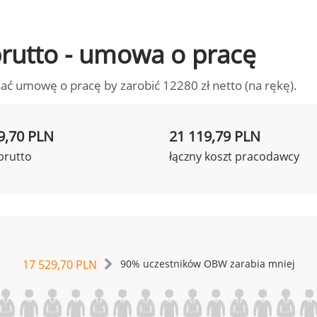
 brutto - umowa o pracę
ać umowę o pracę by zarobić 12280 zł netto (na rękę).
9,70 PLN
21 119,79 PLN
brutto
łączny koszt pracodawcy
17 529,70 PLN
90% uczestników OBW zarabia mniej