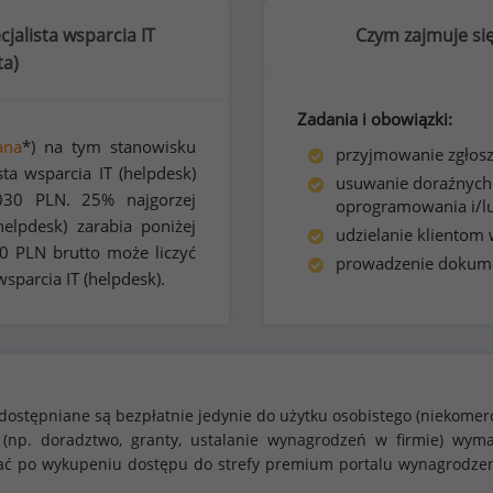
jalista wsparcia IT
Czym zajmuje się
ta
)
Zadania i obowiązki:
ana
*) na tym stanowisku
przyjmowanie zgłosz
ta wsparcia IT (helpdesk)
usuwanie doraźnych
030
PLN. 25% najgorzej
oprogramowania i/lu
elpdesk) zarabia poniżej
udzielanie klientom 
0
PLN brutto może liczyć
prowadzenie dokume
sparcia IT (helpdesk).
dostępniane są bezpłatnie jedynie do użytku osobistego (niekomer
 (np. doradztwo, granty, ustalanie wynagrodzeń w firmie) w
stać po wykupeniu dostępu do strefy premium portalu wynagrodze