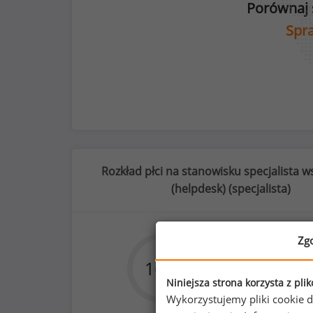
Porównaj 
Spra
Rozkład płci na stanowisku specjalista w
(helpdesk) (
specjalista
)
Zg
76
%
16
%
84
Niniejsza strona korzysta z pli
Wykorzystujemy pliki cookie d