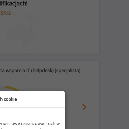
fikacjach!
isku.
ta wsparcia IT (helpdesk) (
specjalista
)
ch cookie
69
%
cznościowe i analizować ruch w