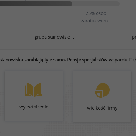
25%
osób
zarabia więcej
grupa stanowisk:
it
p
anowisku zarabiają tyle samo. Pensje specjalistów wsparcia IT (h
wykształcenie
wielkość firmy