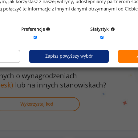
o tym, jak korzystasz z naszej witryny, udostępniamy partnerom
karnety na siłow
gą połączyć te informacje z innymi danymi otrzymanymi od Ciebi
zyźni
3
Preferencje
Statystyki
Zapisz powyższy wybór
anych o wynagrodzeniach
desk)
lub na innych stanowiskach?
Wykorzystaj kod