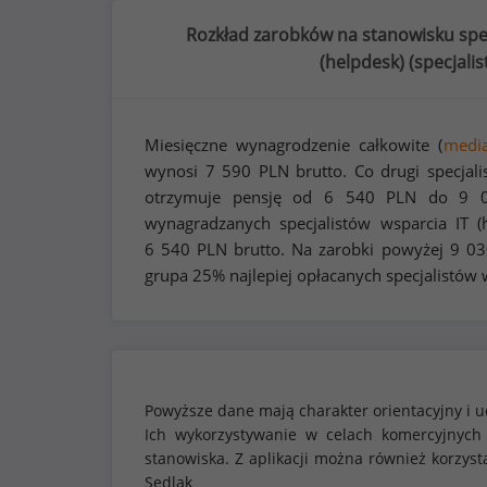
Rozkład zarobków na stanowisku spec
(helpdesk) (
specjalis
Miesięczne wynagrodzenie całkowite (
medi
wynosi
7 590
PLN brutto. Co drugi specjalis
otrzymuje pensję od
6 540
PLN do
9 
wynagradzanych specjalistów wsparcia IT (h
6 540
PLN brutto. Na zarobki powyżej
9 03
grupa 25% najlepiej opłacanych specjalistów w
Powyższe dane mają charakter orientacyjny i u
Ich wykorzystywanie w celach komercyjnych
stanowiska. Z aplikacji można również korzy
Sedlak