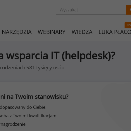
NO
NARZĘDZIA
WEBINARY
WIEDZA
LUKA PŁAC
ta wsparcia IT (helpdesk)?
rodzeniach 581 tysięcy osób
 inni na Twoim stanowisku?
 dopasowany do Ciebie.
soba z Twoimi kwalifikacjami.
ynagrodzenie.