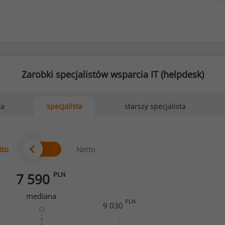
Zarobki specjalistów wsparcia IT (helpdesk)
ta
starszy specjalista
specjalista
tto
Netto
PLN
7 590
mediana
PLN
9 030