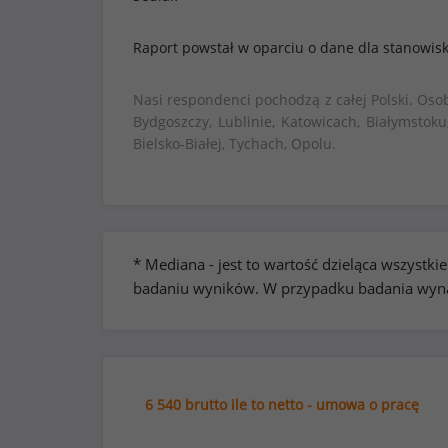
Raport powstał w oparciu o dane dla stanowis
Nasi respondenci pochodzą z całej Polski. Oso
Bydgoszczy, Lublinie, Katowicach, Białymstoku
Bielsko-Białej, Tychach, Opolu.
* Mediana - jest to wartość dzieląca wszyst
badaniu wyników. W przypadku badania wynag
6 540 brutto ile to netto - umowa o pracę