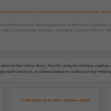
k:
specjalista wsparcia IT (helpdesk),
specjalista ds. helpdesk,
specja
by przekazujące nam dane pracują m.in. w Warszawie, Krakowie, Ło
, Gdyni, Częstochowie, Radomiu, Sosnowcu, Toruniu, Kielcach, Gli
kie dane na dwa równe zbiory. Poniżej i powyżej mediany znajduj
rodzeń znaczy to, że połowa badanych zarabia poniżej median
7 590 brutto ile to netto - umowa o pracę