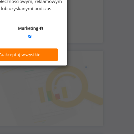
 społecznościowym, reklamowym
nie i do klubów fitness
e lub uzyskanymi podczas
Marketing
Zaakceptuj wszystkie