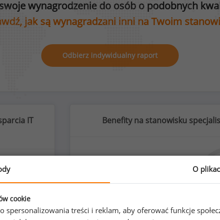
swoje wynagrodzenie do osób o podobnych kwali
wdź, jak są wynagradzani inni na Twoim stanow
Odbierz indywidualny raport
sparcia IT
Benefity na stanowisku specjalis
ody
O plika
%
ków cookie
o spersonalizowania treści i reklam, aby oferować funkcje społe