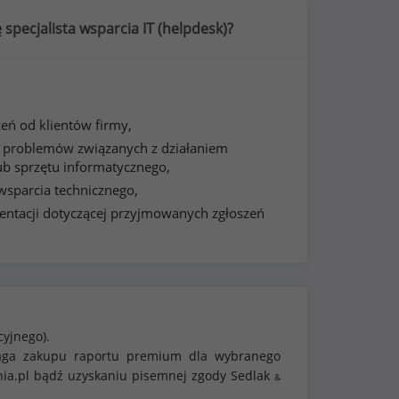
 specjalista wsparcia IT (helpdesk)?
eń od klientów firmy,
 problemów związanych z działaniem
b sprzętu informatycznego,
wsparcia technicznego,
ntacji dotyczącej przyjmowanych zgłoszeń
cyjnego).
ymaga zakupu raportu premium dla wybranego
nia.pl bądź uzyskaniu pisemnej zgody Sedlak
&