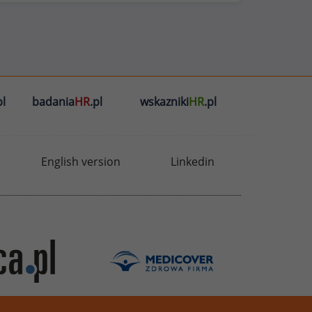
l
badania
HR
.pl
wskazniki
HR
.pl
English version
Linkedin