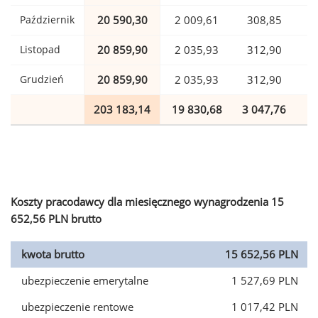
Październik
20 590,30
2 009,61
308,85
Listopad
20 859,90
2 035,93
312,90
Grudzień
20 859,90
2 035,93
312,90
203 183,14
19 830,68
3 047,76
4
Koszty pracodawcy dla miesięcznego wynagrodzenia 15
652,56 PLN brutto
kwota brutto
15 652,56 PLN
ubezpieczenie emerytalne
1 527,69 PLN
ubezpieczenie rentowe
1 017,42 PLN