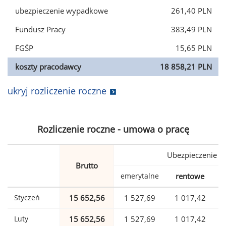
ubezpieczenie wypadkowe
261,40 PLN
Fundusz Pracy
383,49 PLN
FGŚP
15,65 PLN
koszty pracodawcy
18 858,21 PLN
ukryj rozliczenie roczne
Rozliczenie roczne - umowa o pracę
Ubezpieczenie
Brutto
emerytalne
rentowe
w
Styczeń
15 652,56
1 527,69
1 017,42
Luty
15 652,56
1 527,69
1 017,42