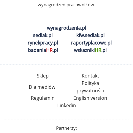
wynagrodzeń pracowników.
wynagrodzenia.pl
sedlak.pl
kfw.sedlak.pl
rynekpracy.pl
raportyplacowe.pl
badania
HR
.pl
wskazniki
HR
.pl
Sklep
Kontakt
Polityka
Dla mediów
prywatności
Regulamin
English version
Linkedin
Partnerzy: