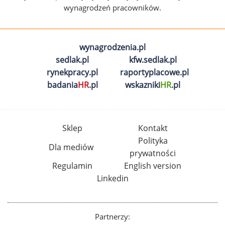
wynagrodzeń pracowników.
wynagrodzenia.pl
sedlak.pl
kfw.sedlak.pl
rynekpracy.pl
raportyplacowe.pl
badania
HR
.pl
wskazniki
HR
.pl
Sklep
Kontakt
Polityka
Dla mediów
prywatności
Regulamin
English version
Linkedin
Partnerzy: