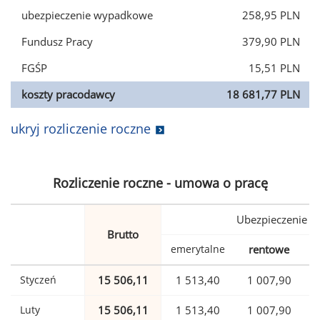
ubezpieczenie wypadkowe
258,95 PLN
Fundusz Pracy
379,90 PLN
FGŚP
15,51 PLN
koszty pracodawcy
18 681,77 PLN
ukryj rozliczenie roczne
Rozliczenie roczne - umowa o pracę
Ubezpieczenie
Brutto
emerytalne
rentowe
w
Styczeń
15 506,11
1 513,40
1 007,90
Luty
15 506,11
1 513,40
1 007,90