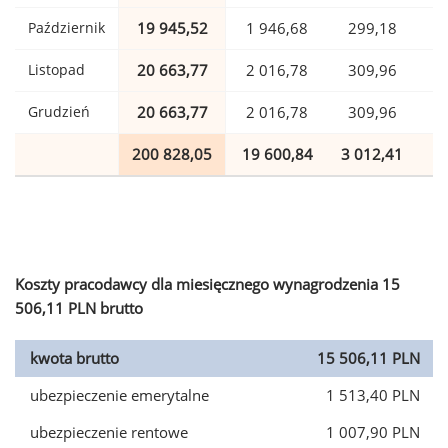
Październik
19 945,52
1 946,68
299,18
Listopad
20 663,77
2 016,78
309,96
Grudzień
20 663,77
2 016,78
309,96
200 828,05
19 600,84
3 012,41
4
Koszty pracodawcy dla miesięcznego wynagrodzenia 15
506,11 PLN brutto
kwota brutto
15 506,11 PLN
ubezpieczenie emerytalne
1 513,40 PLN
ubezpieczenie rentowe
1 007,90 PLN