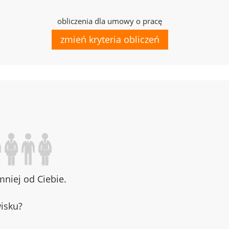
obliczenia dla umowy o pracę
zmień kryteria obliczeń
niej od Ciebie.
wisku?