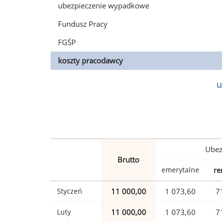
ubezpieczenie wypadkowe
Fundusz Pracy
FGŚP
koszty pracodawcy
u
Ubez
Brutto
emerytalne
re
Styczeń
11 000,00
1 073,60
7
Luty
11 000,00
1 073,60
7