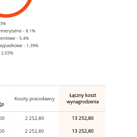
83%
emerytalne - 8.1%
rentowe - 5.4%
wypadkowe - 1.39%
- 2.03%
Łączny koszt
Koszty pracodawcy
wynagrodzenia
ŚP
00
2 252,80
13 252,80
00
2 252,80
13 252,80