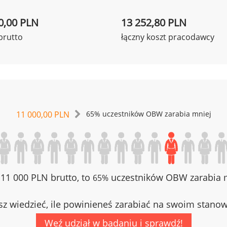
0,00 PLN
13 252,80 PLN
brutto
łączny koszt pracodawcy
11 000,00 PLN
65% uczestników OBW zarabia mniej
z 11 000 PLN brutto, to
uczestników OBW zarabia m
65%
z wiedzieć, ile powinieneś zarabiać na swoim stano
Weź udział w badaniu i sprawdź!