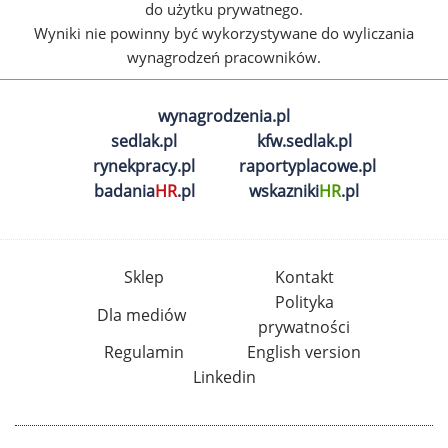
do użytku prywatnego.
Wyniki nie powinny być wykorzystywane do wyliczania
wynagrodzeń pracowników.
wynagrodzenia.pl
sedlak.pl
kfw.sedlak.pl
rynekpracy.pl
raportyplacowe.pl
badania
HR
.pl
wskazniki
HR
.pl
Sklep
Kontakt
Polityka
Dla mediów
prywatności
Regulamin
English version
Linkedin