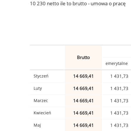
10 230 netto ile to brutto - umowa o pracę
Brutto
emerytalne
Styczeń
14 669,41
1 431,73
Luty
14 669,41
1 431,73
Marzec
14 669,41
1 431,73
Kwiecień
14 669,41
1 431,73
Maj
14 669,41
1 431,73