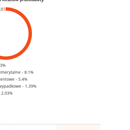
83%
emerytalne - 8.1%
rentowe - 5.4%
wypadkowe - 1.39%
- 2.03%