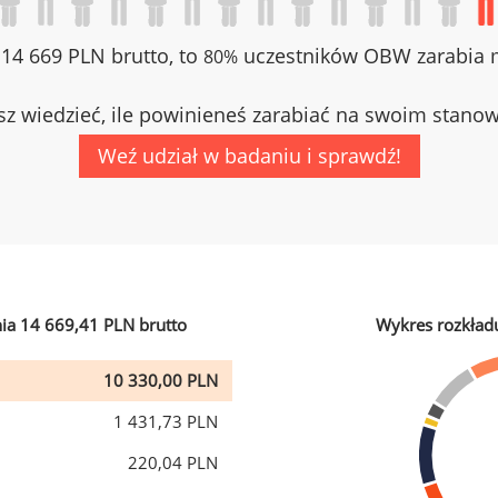
z 14 669 PLN brutto, to
uczestników OBW zarabia m
80%
z wiedzieć, ile powinieneś zarabiać na swoim stano
Weź udział w badaniu i sprawdź!
ia 14 669,41 PLN brutto
Wykres rozkład
10 330,00 PLN
1 431,73 PLN
220,04 PLN