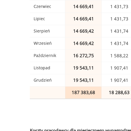
Czerwiec
14 669,41
1 431,73
Lipiec
14 669,41
1 431,73
Sierpień
14 669,42
1 431,74
Wrzesień
14 669,42
1 431,74
Październik
16 272,75
1 588,22
Listopad
19 543,11
1 907,41
Grudzień
19 543,11
1 907,41
187 383,68
18 288,63
Koszty pracodawcy dla miesięcznego wynagrodzen