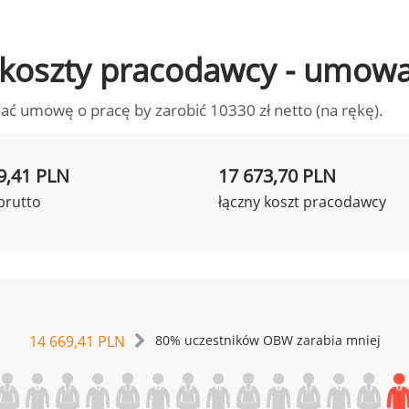
to koszty pracodawcy - umow
ać umowę o pracę by zarobić 10330 zł netto (na rękę).
9,41 PLN
17 673,70 PLN
brutto
łączny koszt pracodawcy
14 669,41 PLN
80% uczestników OBW zarabia mniej