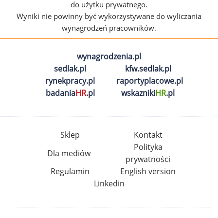
do użytku prywatnego.
Wyniki nie powinny być wykorzystywane do wyliczania
wynagrodzeń pracowników.
wynagrodzenia.pl
sedlak.pl
kfw.sedlak.pl
rynekpracy.pl
raportyplacowe.pl
badania
HR
.pl
wskazniki
HR
.pl
Sklep
Kontakt
Polityka
Dla mediów
prywatności
Regulamin
English version
Linkedin