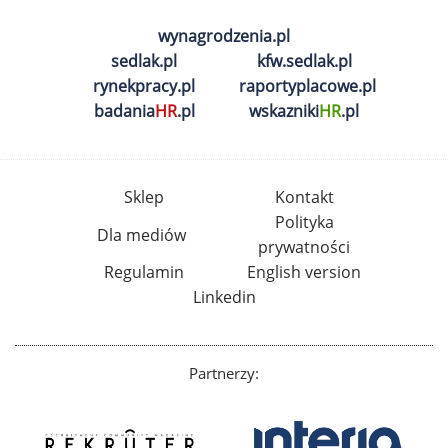
wynagrodzenia.pl
sedlak.pl
kfw.sedlak.pl
rynekpracy.pl
raportyplacowe.pl
badania
HR
.pl
wskazniki
HR
.pl
Sklep
Kontakt
Polityka
Dla mediów
prywatności
Regulamin
English version
Linkedin
Partnerzy: