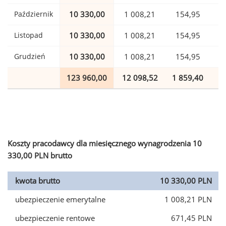
Październik
10 330,00
1 008,21
154,95
Listopad
10 330,00
1 008,21
154,95
Grudzień
10 330,00
1 008,21
154,95
123 960,00
12 098,52
1 859,40
3
Koszty pracodawcy dla miesięcznego wynagrodzenia 10
330,00 PLN brutto
kwota brutto
10 330,00 PLN
ubezpieczenie emerytalne
1 008,21 PLN
ubezpieczenie rentowe
671,45 PLN