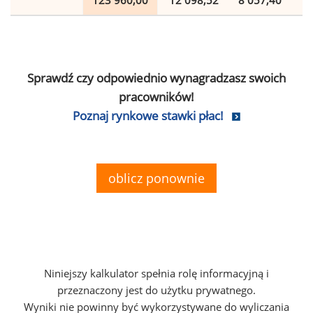
123 960,00
12 098,52
8 057,40
2
Sprawdź czy odpowiednio wynagradzasz swoich
pracowników!
Poznaj rynkowe stawki płac!
oblicz ponownie
Niniejszy kalkulator spełnia rolę informacyjną i
przeznaczony jest do użytku prywatnego.
Wyniki nie powinny być wykorzystywane do wyliczania