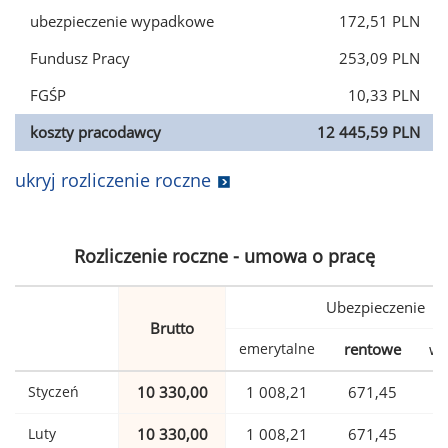
ubezpieczenie wypadkowe
172,51 PLN
Fundusz Pracy
253,09 PLN
FGŚP
10,33 PLN
koszty pracodawcy
12 445,59 PLN
ukryj rozliczenie roczne
Rozliczenie roczne - umowa o pracę
Ubezpieczenie
Brutto
emerytalne
rentowe
wy
Styczeń
10 330,00
1 008,21
671,45
Luty
10 330,00
1 008,21
671,45