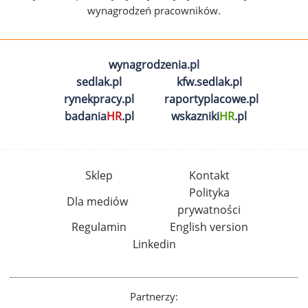
wynagrodzeń pracowników.
wynagrodzenia.pl
sedlak.pl
kfw.sedlak.pl
rynekpracy.pl
raportyplacowe.pl
badania
HR
.pl
wskazniki
HR
.pl
Sklep
Kontakt
Polityka
Dla mediów
prywatności
Regulamin
English version
Linkedin
Partnerzy: