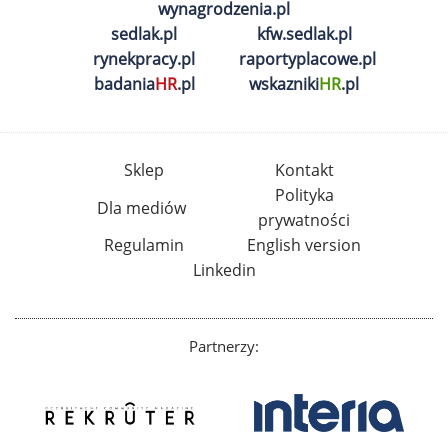
wynagrodzenia.pl
sedlak.pl
kfw.sedlak.pl
rynekpracy.pl
raportyplacowe.pl
badania
HR
.pl
wskazniki
HR
.pl
Sklep
Kontakt
Polityka
Dla mediów
prywatności
Regulamin
English version
Linkedin
Partnerzy: