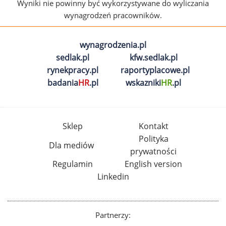
Wyniki nie powinny być wykorzystywane do wyliczania
wynagrodzeń pracowników.
wynagrodzenia.pl
sedlak.pl
kfw.sedlak.pl
rynekpracy.pl
raportyplacowe.pl
badania
HR
.pl
wskazniki
HR
.pl
Sklep
Kontakt
Polityka
Dla mediów
prywatności
Regulamin
English version
Linkedin
Partnerzy: