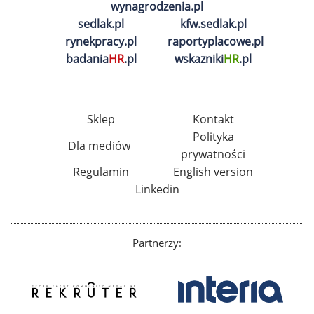
wynagrodzenia.pl
sedlak.pl
kfw.sedlak.pl
rynekpracy.pl
raportyplacowe.pl
badania
HR
.pl
wskazniki
HR
.pl
Sklep
Kontakt
Polityka
Dla mediów
prywatności
Regulamin
English version
Linkedin
Partnerzy: