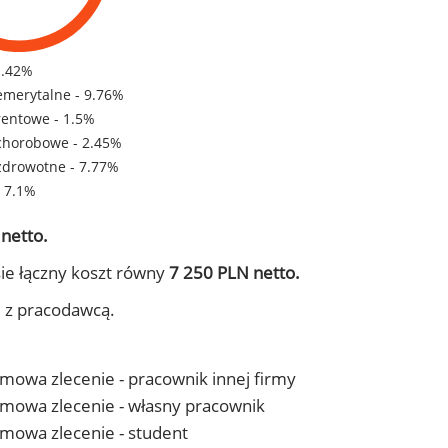
1.42%
emerytalne - 9.76%
rentowe - 1.5%
chorobowe - 2.45%
zdrowotne - 7.77%
- 7.1%
netto.
ie łączny koszt równy
7 250 PLN netto.
j z pracodawcą.
 umowa zlecenie - pracownik innej firmy
- umowa zlecenie - własny pracownik
 umowa zlecenie - student