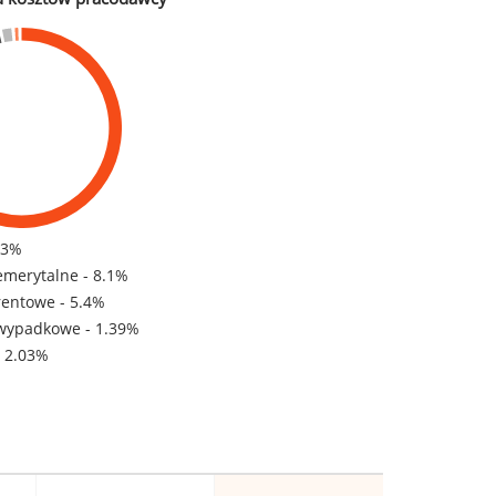
83%
emerytalne - 8.1%
rentowe - 5.4%
wypadkowe - 1.39%
- 2.03%