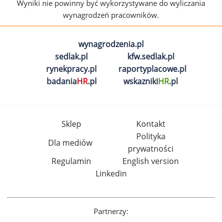
Wyniki nie powinny być wykorzystywane do wyliczania
wynagrodzeń pracowników.
wynagrodzenia.pl
sedlak.pl
kfw.sedlak.pl
rynekpracy.pl
raportyplacowe.pl
badania
HR
.pl
wskazniki
HR
.pl
Sklep
Kontakt
Polityka
Dla mediów
prywatności
Regulamin
English version
Linkedin
Partnerzy: