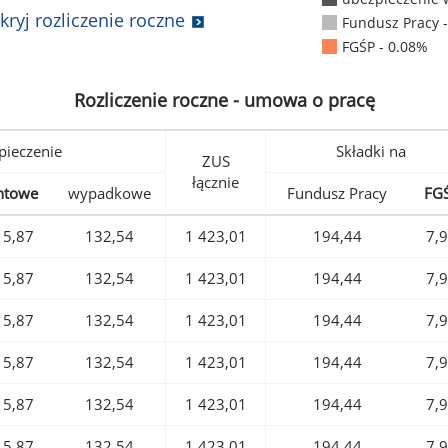
kryj rozliczenie roczne
Fundusz Pracy 
FGŚP - 0.08%
Rozliczenie roczne - umowa o pracę
pieczenie
Składki na
ZUS
łącznie
ntowe
wypadkowe
Fundusz Pracy
FG
15,87
132,54
1 423,01
194,44
7,
15,87
132,54
1 423,01
194,44
7,
15,87
132,54
1 423,01
194,44
7,
15,87
132,54
1 423,01
194,44
7,
15,87
132,54
1 423,01
194,44
7,
15,87
132,54
1 423,01
194,44
7,