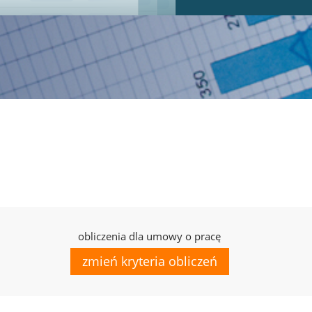
obliczenia dla umowy o pracę
zmień kryteria obliczeń