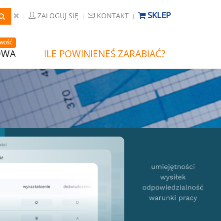
SKLEP
ZALOGUJ SIĘ
KONTAKT
WOŚĆ
OWA
ILE POWINIENEŚ ZARABIAĆ?