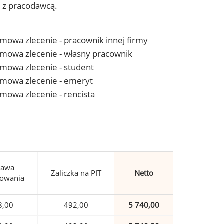
j z pracodawcą.
 umowa zlecenie - pracownik innej firmy
- umowa zlecenie - własny pracownik
 umowa zlecenie - student
- umowa zlecenie - emeryt
 umowa zlecenie - rencista
tawa
Zaliczka na PIT
Netto
owania
8,00
492,00
5 740,00