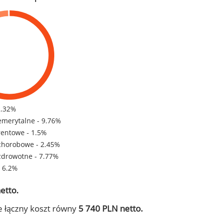
2.32%
emerytalne - 9.76%
rentowe - 1.5%
chorobowe - 2.45%
zdrowotne - 7.77%
- 6.2%
etto.
e łączny koszt równy
5 740 PLN netto.