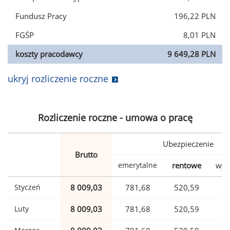
Fundusz Pracy
196,22 PLN
FGŚP
8,01 PLN
koszty pracodawcy
9 649,28 PLN
ukryj rozliczenie roczne
Rozliczenie roczne - umowa o pracę
Ubezpieczenie
Brutto
emerytalne
rentowe
wyp
Styczeń
8 009,03
781,68
520,59
1
Luty
8 009,03
781,68
520,59
1