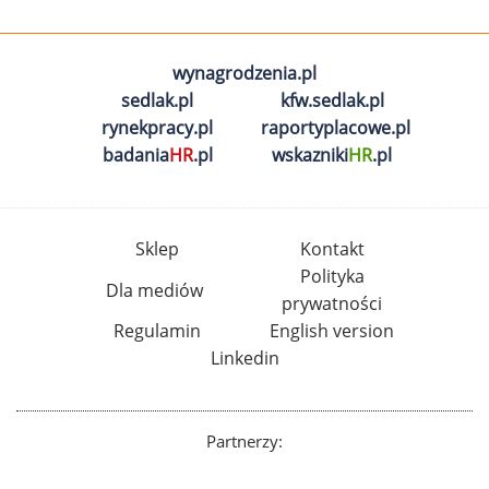
wynagrodzenia.pl
sedlak.pl
kfw.sedlak.pl
rynekpracy.pl
raportyplacowe.pl
badania
HR
.pl
wskazniki
HR
.pl
Sklep
Kontakt
Polityka
Dla mediów
prywatności
Regulamin
English version
Linkedin
Partnerzy: