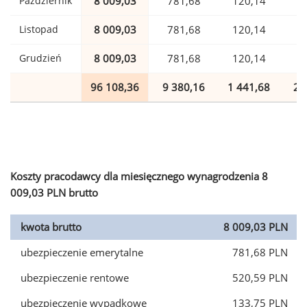
Październik
8 009,03
781,68
120,14
1
Listopad
8 009,03
781,68
120,14
1
Grudzień
8 009,03
781,68
120,14
1
96 108,36
9 380,16
1 441,68
2 
Koszty pracodawcy dla miesięcznego wynagrodzenia 8
009,03 PLN brutto
kwota brutto
8 009,03 PLN
ubezpieczenie emerytalne
781,68 PLN
ubezpieczenie rentowe
520,59 PLN
ubezpieczenie wypadkowe
133,75 PLN