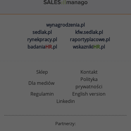
wynagrodzenia.pl
sedlak.pl
kfw.sedlak.pl
rynekpracy.pl
raportyplacowe.pl
badania
HR
.pl
wskazniki
HR
.pl
Sklep
Kontakt
Polityka
Dla mediów
prywatności
Regulamin
English version
Linkedin
Partnerzy: