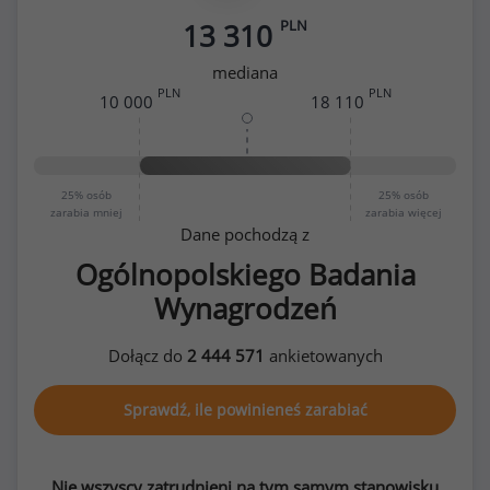
PLN
13 310
mediana
PLN
PLN
10 000
18 110
25%
osób
25%
osób
zarabia mniej
zarabia więcej
Dane pochodzą z
Ogólnopolskiego Badania
Wynagrodzeń
Dołącz do
2 444 571
ankietowanych
Sprawdź, ile powinieneś zarabiać
Nie wszyscy zatrudnieni na tym samym stanowisku