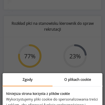
Rozkład płci na stanowisku kierownik do spraw
rekrutacji
77
%
23
%
Zgody
O plikach cookie
Kobiety
Mężczyźni
88
27
Niniejsza strona korzysta z plików cookie
Wykorzystujemy pliki cookie do spersonalizowania treści
i reklam, aby oferować funkcje społecznościowe i