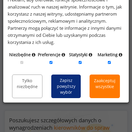
analizować ruch w naszej witrynie. Informacje o tym, jak
Benefity na stanowisku kierownik do spraw
korzystasz z naszej witryny, udostępniamy partnerom
rekrutacji
społecznościowym, reklamowym i analitycznym.
Partnerzy mogą połączyć te informacje z innymi danymi
otrzymanymi od Ciebie lub uzyskanymi podczas
korzystania z ich usług.
46
%
Niezbędne
Preferencje
Statystyki
Marketing
szkolenia/kursy zawodowe
Zapisz
Tylko
Zaakceptuj
powyższy
niezbędne
wszystkie
wybór
Poszukujesz szczegółowych danych o
wynagrodzeniach
kierowników do spraw