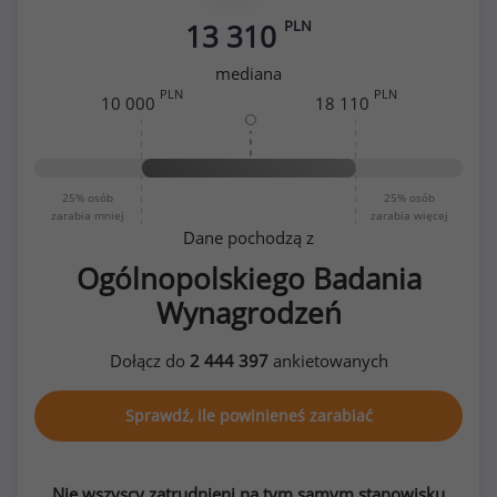
PLN
13 310
mediana
PLN
PLN
10 000
18 110
25%
osób
25%
osób
zarabia mniej
zarabia więcej
Dane pochodzą z
Ogólnopolskiego Badania
Wynagrodzeń
Dołącz do
2 444 397
ankietowanych
Sprawdź, ile powinieneś zarabiać
Nie wszyscy zatrudnieni na tym samym stanowisku