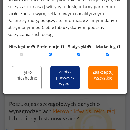
Benefity na stanowisku kierownik ds. rekrutacji
korzystasz z naszej witryny, udostępniamy partnerom
społecznościowym, reklamowym i analitycznym.
Partnerzy mogą połączyć te informacje z innymi danymi
otrzymanymi od Ciebie lub uzyskanymi podczas
46
%
korzystania z ich usług.
Niezbędne
Preferencje
Statystyki
Marketing
szkolenia/kursy zawodowe
Zapisz
Tylko
Zaakceptuj
powyższy
niezbędne
wszystkie
wybór
Poszukujesz szczegółowych danych o
wynagrodzeniach
kierowników ds. rekrutacji
lub na innych stanowiskach?