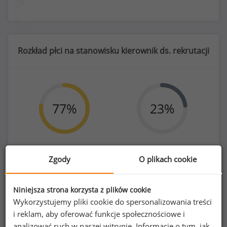
Rozkład płci na stanowisku kierownik ds. rekrutacji
77
%
23
%
Zgody
O plikach cookie
Kobiety
Mężczyźni
88
27
Niniejsza strona korzysta z plików cookie
Wykorzystujemy pliki cookie do spersonalizowania treści
i reklam, aby oferować funkcje społecznościowe i
analizować ruch w naszej witrynie. Informacje o tym, jak