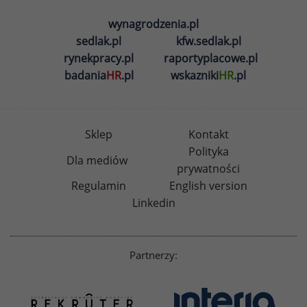
wynagrodzenia.pl
sedlak.pl
kfw.sedlak.pl
rynekpracy.pl
raportyplacowe.pl
badania
HR
.pl
wskazniki
HR
.pl
Sklep
Kontakt
Polityka
Dla mediów
prywatności
Regulamin
English version
Linkedin
Partnerzy: