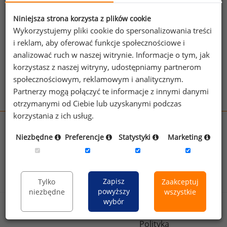
jednego z powyższych stanowisk możesz za
jego pomocą sprawdzić raporty dla
Niniejsza strona korzysta z plików cookie
pozostałych.
Wykorzystujemy pliki cookie do spersonalizowania treści
i reklam, aby oferować funkcje społecznościowe i
Wykorzystaj kod
analizować ruch w naszej witrynie. Informacje o tym, jak
korzystasz z naszej witryny, udostępniamy partnerom
Aby otrzymać darmowy kod dostępu weź udział
społecznościowym, reklamowym i analitycznym.
w
Ogólnopolskim Badaniu Wynagrodzeń
.
Partnerzy mogą połączyć te informacje z innymi danymi
otrzymanymi od Ciebie lub uzyskanymi podczas
korzystania z ich usług.
wynagrodzenia.pl
Niezbędne
Preferencje
Statystyki
Marketing
sedlak.pl
kfw.sedlak.pl
rynekpracy.pl
raportyplacowe.pl
badania
HR
.pl
wskazniki
HR
.pl
Zapisz
Tylko
Zaakceptuj
powyższy
niezbędne
wszystkie
wybór
Sklep
Kontakt
Polityka