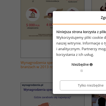
Zg
Niniejsza strona korzysta z pli
Wykorzystujemy pliki cookie d
naszej witrynie. Informacje 
i analitycznym. Partnerzy mo
korzystania z ich usług.
Wynagrodzenia specjalistów w różnych
Zarobki 
Niezbędne
branżach w 2013 roku
Tylko niezbędne