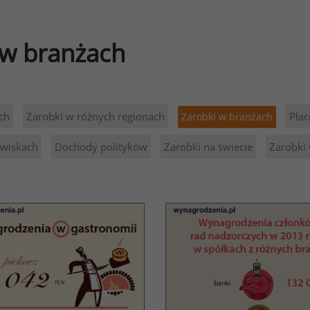
i w branżach
ch
Zarobki w różnych regionach
Płac
Zarobki w branżach
owiskach
Dochody polityków
Zarobki na świecie
Zarobki 