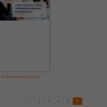
 ile powinieneś zarabiać
1
2
3
4
5
6