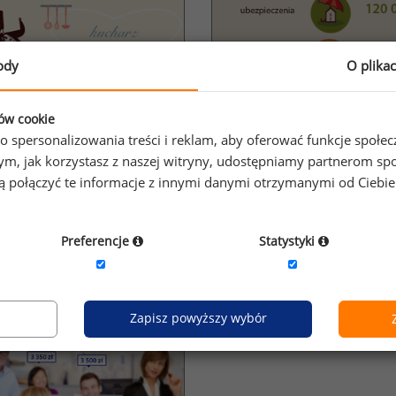
ody
O plika
ków cookie
o spersonalizowania treści i reklam, aby oferować funkcje społe
o tym, jak korzystasz z naszej witryny, udostępniamy partnerom
gą połączyć te informacje z innymi danymi otrzymanymi od Ciebi
w gastronomii
Wynagrodzenia członków rad
Preferencje
Statystyki
nadzorczych w 2013 roku w s
różnych branż
Zapisz powyższy wybór