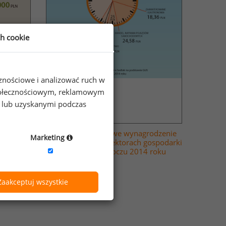
ch cookie
cznościowe i analizować ruch w
 społecznościowym, reklamowym
e lub uzyskanymi podczas
Przeciętne godzinowe wynagrodzenie
Marketing
półkach z
brutto w różnych sektorach gospodarki
narodowej w I półroczu 2014 roku
Zaakceptuj wszystkie