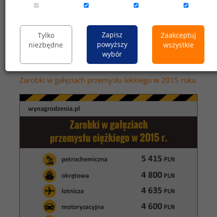
Zapisz
Tylko
Zaakceptuj
powyższy
niezbędne
wszystkie
wybór
Zarobki w gałęziach przemysłu lekkiego w 2015 roku