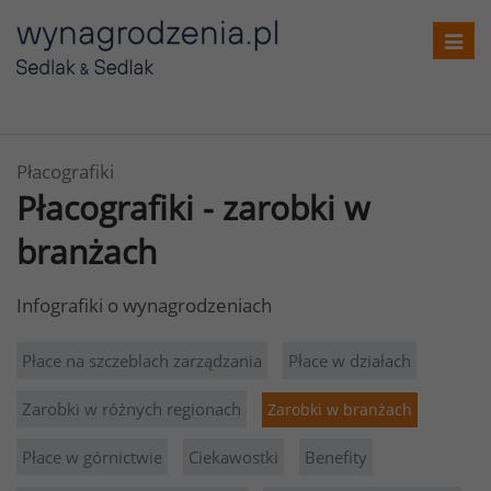
Toggl
navig
Płacografiki
Płacografiki - zarobki w
branżach
Infografiki o wynagrodzeniach
Płace na szczeblach zarządzania
Płace w działach
Zarobki w różnych regionach
Zarobki w branżach
Płace w górnictwie
Ciekawostki
Benefity