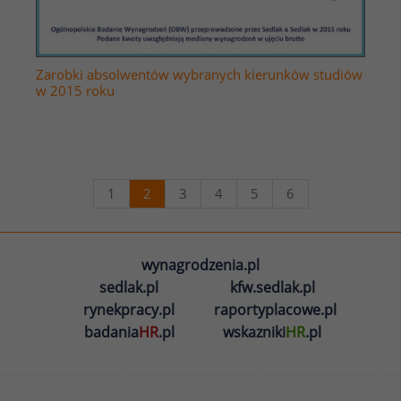
Zarobki absolwentów wybranych kierunków studiów
w 2015 roku
1
2
3
4
5
6
wynagrodzenia.pl
sedlak.pl
kfw.sedlak.pl
rynekpracy.pl
raportyplacowe.pl
badania
HR
.pl
wskazniki
HR
.pl