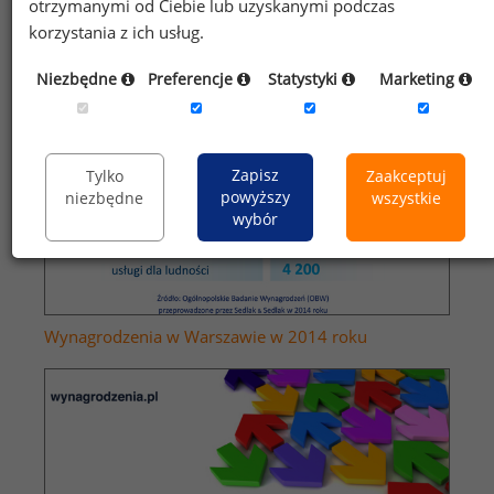
otrzymanymi od Ciebie lub uzyskanymi podczas
korzystania z ich usług.
Niezbędne
Preferencje
Statystyki
Marketing
Zapisz
Tylko
Zaakceptuj
powyższy
niezbędne
wszystkie
wybór
Wynagrodzenia w Warszawie w 2014 roku