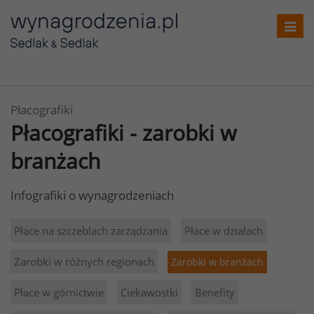
Toggl
navig
Płacografiki
Płacografiki - zarobki w
branżach
Infografiki o wynagrodzeniach
Płace na szczeblach zarządzania
Płace w działach
Zarobki w różnych regionach
Zarobki w branżach
Płace w górnictwie
Ciekawostki
Benefity