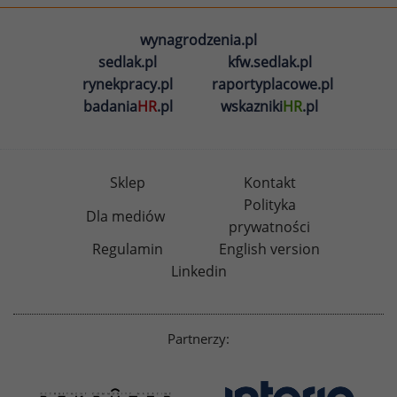
wynagrodzenia.pl
sedlak.pl
kfw.sedlak.pl
rynekpracy.pl
raportyplacowe.pl
badania
HR
.pl
wskazniki
HR
.pl
Sklep
Kontakt
Polityka
Dla mediów
prywatności
Regulamin
English version
Linkedin
Partnerzy: