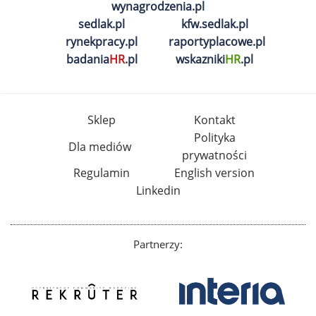
wynagrodzenia.pl
sedlak.pl
kfw.sedlak.pl
rynekpracy.pl
raportyplacowe.pl
badania
HR
.pl
wskazniki
HR
.pl
Sklep
Kontakt
Polityka
Dla mediów
prywatności
Regulamin
English version
Linkedin
Partnerzy: