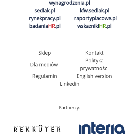
wynagrodzenia.pl
sedlak.pl
kfw.sedlak.pl
rynekpracy.pl
raportyplacowe.pl
badania
HR
.pl
wskazniki
HR
.pl
Sklep
Kontakt
Polityka
Dla mediów
prywatności
Regulamin
English version
Linkedin
Partnerzy: