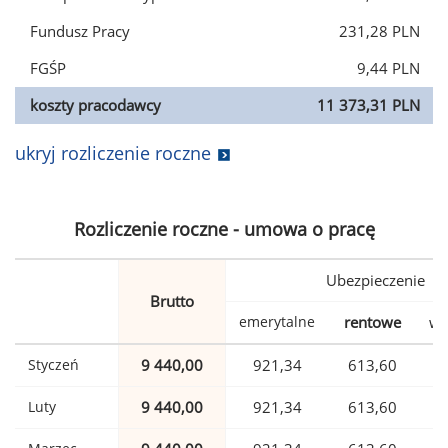
Fundusz Pracy
231,28 PLN
FGŚP
9,44 PLN
koszty pracodawcy
11 373,31 PLN
ukryj rozliczenie roczne
Rozliczenie roczne - umowa o pracę
Ubezpieczenie
Brutto
emerytalne
rentowe
wy
Styczeń
9 440,00
921,34
613,60
Luty
9 440,00
921,34
613,60