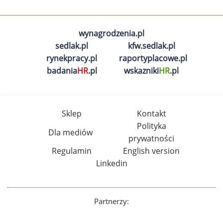
wynagrodzenia.pl
sedlak.pl
kfw.sedlak.pl
rynekpracy.pl
raportyplacowe.pl
badania
HR
.pl
wskazniki
HR
.pl
Sklep
Kontakt
Polityka
Dla mediów
prywatności
Regulamin
English version
Linkedin
Partnerzy: