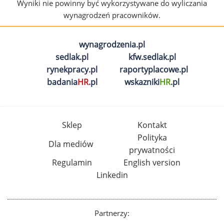
Wyniki nie powinny być wykorzystywane do wyliczania
wynagrodzeń pracowników.
wynagrodzenia.pl
sedlak.pl
kfw.sedlak.pl
rynekpracy.pl
raportyplacowe.pl
badania
HR
.pl
wskazniki
HR
.pl
Sklep
Kontakt
Polityka
Dla mediów
prywatności
Regulamin
English version
Linkedin
Partnerzy: