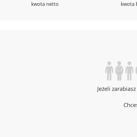
kwota netto
kwota 
Jeżeli zarabias
Chces