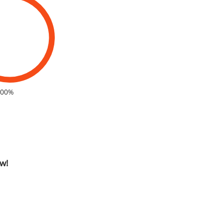
100%
w!