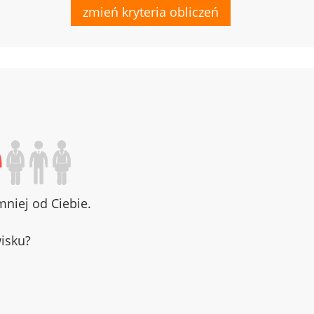
zmień kryteria obliczeń
niej od Ciebie.
wisku?