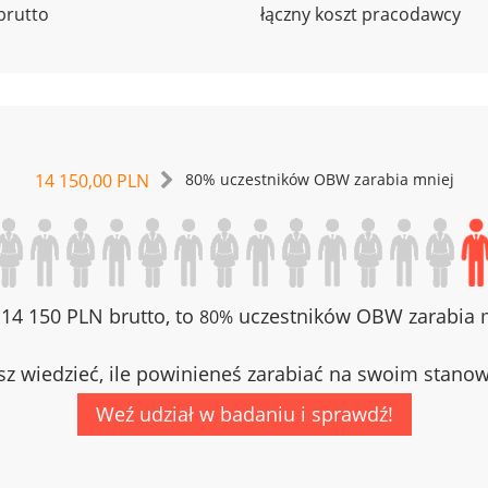
brutto
łączny koszt pracodawcy
14 150,00 PLN
80% uczestników OBW zarabia mniej
z 14 150 PLN brutto, to
uczestników OBW zarabia m
80%
z wiedzieć, ile powinieneś zarabiać na swoim stano
Weź udział w badaniu i sprawdź!