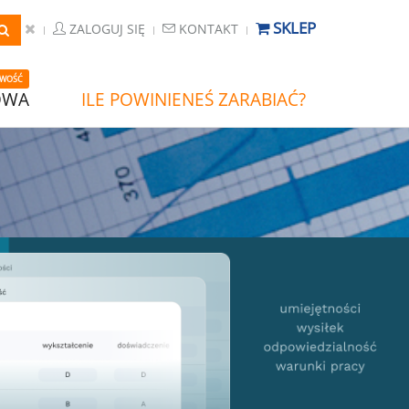
SKLEP
ZALOGUJ SIĘ
KONTAKT
WOŚĆ
OWA
ILE POWINIENEŚ ZARABIAĆ?