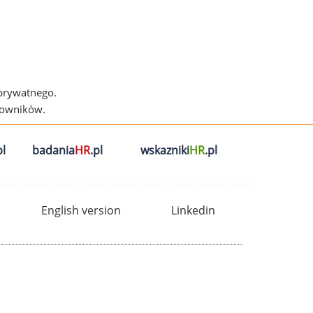
 prywatnego.
cowników.
l
badania
HR
.pl
wskazniki
HR
.pl
English version
Linkedin