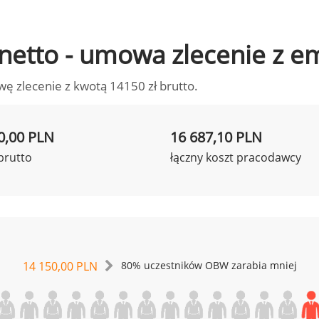
o netto - umowa zlecenie z 
wę zlecenie z kwotą 14150 zł brutto.
0,00 PLN
16 687,10 PLN
brutto
łączny koszt pracodawcy
14 150,00 PLN
80% uczestników OBW zarabia mniej