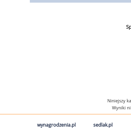
S
Niniejszy k
Wyniki n
wynagrodzenia.pl
sedlak.pl