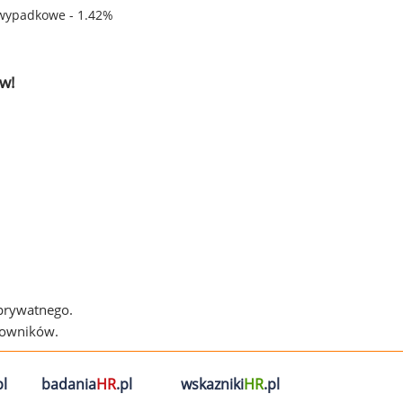
wypadkowe - 1.42%
w!
 prywatnego.
cowników.
l
badania
HR
.pl
wskazniki
HR
.pl