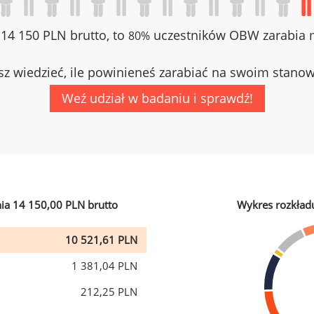
z 14 150 PLN brutto, to
uczestników OBW zarabia m
80%
z wiedzieć, ile powinieneś zarabiać na swoim stano
Weź udział w badaniu i sprawdź!
ia 14 150,00 PLN brutto
Wykres rozkład
10 521,61 PLN
1 381,04 PLN
212,25 PLN