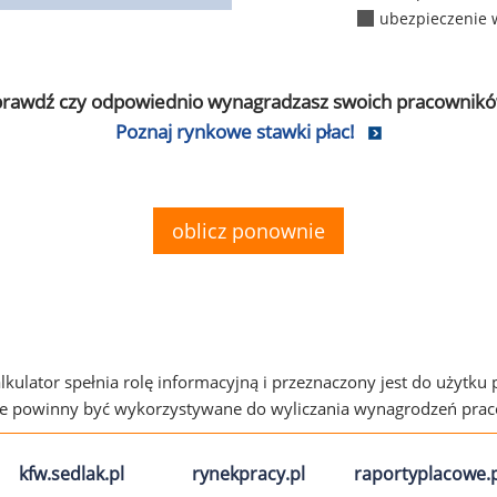
ubezpieczenie 
prawdź czy odpowiednio wynagradzasz swoich pracownikó
Poznaj rynkowe stawki płac!
oblicz ponownie
alkulator spełnia rolę informacyjną i przeznaczony jest do użytku
ie powinny być wykorzystywane do wyliczania wynagrodzeń pra
kfw.sedlak.pl
rynekpracy.pl
raportyplacowe.p