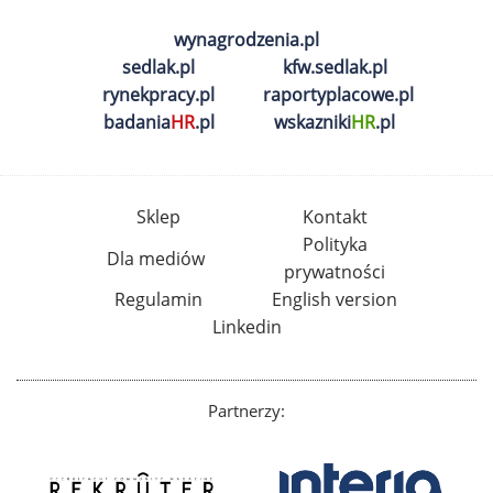
wynagrodzenia.pl
sedlak.pl
kfw.sedlak.pl
rynekpracy.pl
raportyplacowe.pl
badania
HR
.pl
wskazniki
HR
.pl
Sklep
Kontakt
Polityka
Dla mediów
prywatności
Regulamin
English version
Linkedin
Partnerzy: