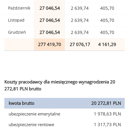
Październik
27 046,54
2 639,74
405,70
Listopad
27 046,54
2 639,74
405,70
Grudzień
27 046,54
2 639,74
405,70
277 419,70
27 076,17
4 161,29
6
Koszty pracodawcy dla miesięcznego wynagrodzenia 20
272,81 PLN brutto
kwota brutto
20 272,81 PLN
ubezpieczenie emerytalne
1 978,63 PLN
ubezpieczenie rentowe
1 317,73 PLN