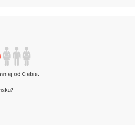
niej od Ciebie.
wisku?