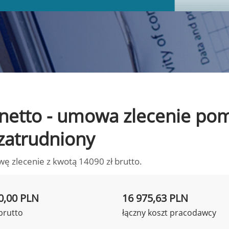
to netto - umowa zlecenie p
 zatrudniony
wę zlecenie z kwotą 14090 zł brutto.
0,00 PLN
16 975,63 PLN
brutto
łączny koszt pracodawcy