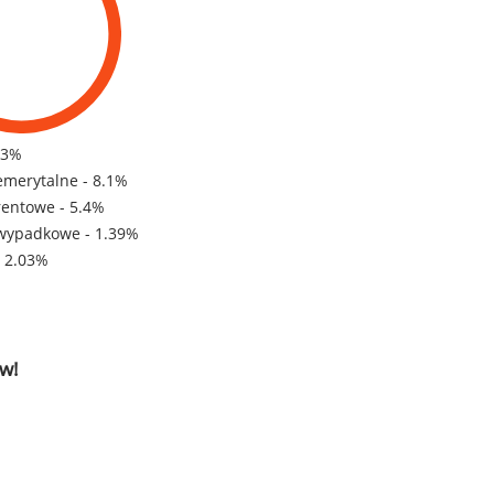
83%
emerytalne - 8.1%
rentowe - 5.4%
wypadkowe - 1.39%
- 2.03%
w!