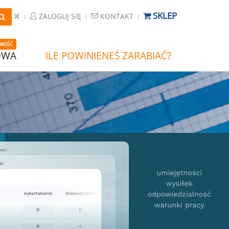
SKLEP
ZALOGUJ SIĘ
KONTAKT
WOŚĆ
OWA
ILE POWINIENEŚ ZARABIAĆ?