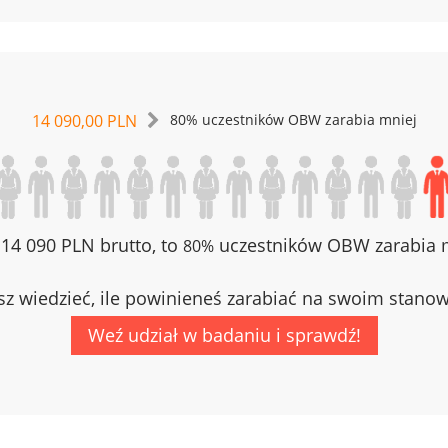
14 090,00 PLN
80% uczestników OBW zarabia mniej
z 14 090 PLN brutto, to
uczestników OBW zarabia m
80%
z wiedzieć, ile powinieneś zarabiać na swoim stano
Weź udział w badaniu i sprawdź!