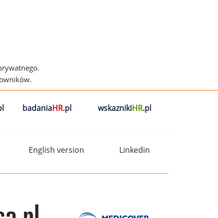
 prywatnego.
cowników.
l
badania
HR
.pl
wskazniki
HR
.pl
English version
Linkedin