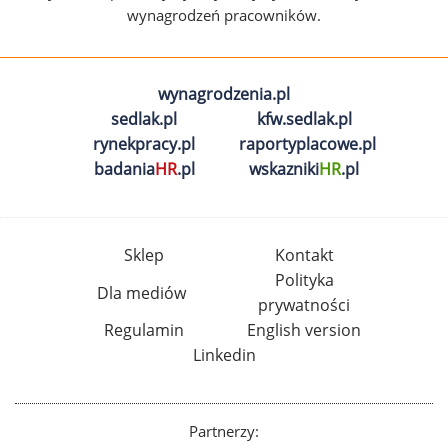
wynagrodzeń pracowników.
wynagrodzenia.pl
sedlak.pl
kfw.sedlak.pl
rynekpracy.pl
raportyplacowe.pl
badania
HR
.pl
wskazniki
HR
.pl
Sklep
Kontakt
Polityka
Dla mediów
prywatności
Regulamin
English version
Linkedin
Partnerzy: