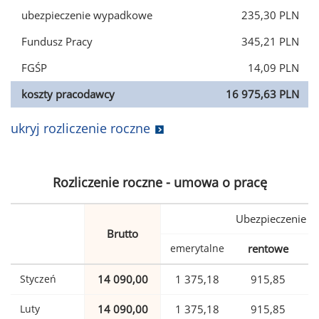
ubezpieczenie wypadkowe
235,30 PLN
Fundusz Pracy
345,21 PLN
FGŚP
14,09 PLN
koszty pracodawcy
16 975,63 PLN
ukryj rozliczenie roczne
Rozliczenie roczne - umowa o pracę
Ubezpieczenie
Brutto
emerytalne
rentowe
w
Styczeń
14 090,00
1 375,18
915,85
Luty
14 090,00
1 375,18
915,85