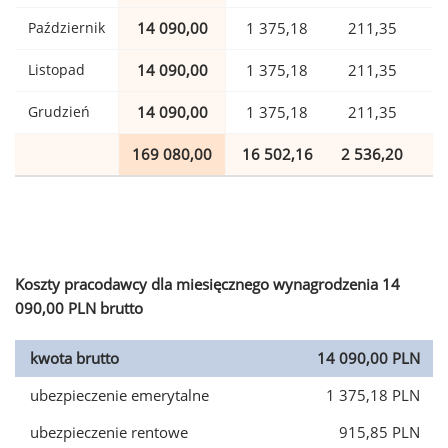
Październik
14 090,00
1 375,18
211,35
Listopad
14 090,00
1 375,18
211,35
Grudzień
14 090,00
1 375,18
211,35
169 080,00
16 502,16
2 536,20
4
Koszty pracodawcy dla miesięcznego wynagrodzenia 14
090,00 PLN brutto
kwota brutto
14 090,00 PLN
ubezpieczenie emerytalne
1 375,18 PLN
ubezpieczenie rentowe
915,85 PLN